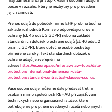
mají zaměstnanci přístup k Vašim osobním údajům
pouze v rozsahu, který je nezbytný pro provádění
jejich činnosti.
Přenos údajů do poboček mimo EHP probíhá buď na
základě rozhodnutí Komise o odpovídající úrovni
ochrany (čl. 45 odst. 3 GDPR) nebo na základě
standardních doložek o ochraně údajů (čl. 46 odst. 2
písm. c GDPR), které dotyčné osobě poskytují
přiměřené záruky. Text standardních doložek o
ochraně údajů je zveřejněn na
adrese
https://ec.europa.eu/info/law/law-topic/data-
protection/international-dimension-data-
protection/standard-contractual-clauses-scc_cs
.
Vaše osobní údaje můžeme dále předávat třetím
osobám mimo společnosti REHAU při zajišťování
technických nebo organizačních služeb, které
potřebujeme pro plnění uvedených účelů nebo jiných