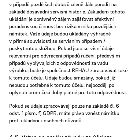
v případě pozdějších dotazů cíleně dále poradit na
základě dosavadní servisní historie. Základem tohoto
ukládání je oprávněný zájem zajišťovat efektivní
poradenskou činnost bez rizika vzniku pozdějších
námitek. Vaše údaje budou ukládány výhradně
v přímé souvislosti se servisním případem /
poskytnutou službou. Pokud jsou servisní údaje
relevantní pro odvrácení případů ručení, především
případů vyplývajících z odpovědnosti za vadu
výrobku, bude je společnost REHAU zpracovávat také
k tomuto účelu. Údaje budou smazány, pokud již
nebudou potřebné k tomuto účelu, nejpozději po
uplynutí promlčecí doby platné pro tuto odpovědnost.
Pokud se údaje zpracovávají pouze na základě čl. 6
odst. 1 písm. f) GDPR, máte právo vznést námitku
proti ukládání z osobních důvodů.
4.6. Vstup do areálu závodu za účelem