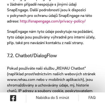
v žádném případě nespojuje s jinými údaji
SnapEngage. Další podrobnosti jsou k dispozici
v pokynech pro ochranu údajů SnapEngage na této
adrese:
http://snapengage.com/privacy-policy/
SnapEngage nám tyto údaje poskytuje na požádání,
tyto údaje jsou používány výhradně pro interní účely,
příp. také pro navázání kontaktu z naší strany.
7.2. Chatbot/DialogFlow
Pokud používáte naši službu „REHAU Chatbot“
(například prostřednictvím našich webových stránek
www.rehau.com nebo v mobilních aplikacích), jsou
shromažďovány a uchovávány údaje, mj. historie
chatů, IP adresy a soubory cookie, poskytovatelem
služby Google Ireland Limited, Gordon House, Barrow
Nabídka do 5 minút
FAQ
Street, Dublin 4, Irland, a Botcopy Inc., Deleware