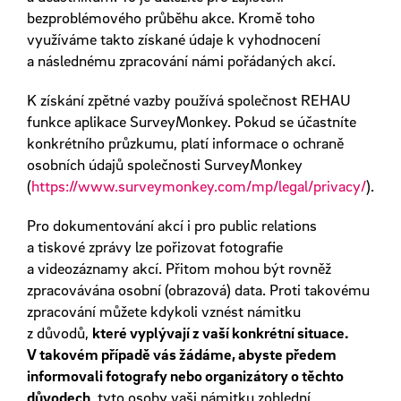
bezproblémového průběhu akce. Kromě toho
využíváme takto získané údaje k vyhodnocení
a následnému zpracování námi pořádaných akcí.
K získání zpětné vazby používá společnost REHAU
funkce aplikace SurveyMonkey. Pokud se účastníte
konkrétního průzkumu, platí informace o ochraně
osobních údajů společnosti SurveyMonkey
(
https://www.surveymonkey.com/mp/legal/privacy/
).
Pro dokumentování akcí i pro public relations
a tiskové zprávy lze pořizovat fotografie
a videozáznamy akcí. Přitom mohou být rovněž
zpracovávána osobní (obrazová) data. Proti takovému
zpracování můžete kdykoli vznést námitku
z důvodů,
které vyplývají z vaší konkrétní situace.
V takovém případě vás žádáme, abyste předem
informovali fotografy nebo organizátory o těchto
důvodech
, tyto osoby vaši námitku zohlední