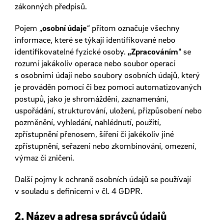
zákonných předpisů.
Pojem „
osobní údaje
“ přitom označuje všechny
informace, které se týkají identifikované nebo
identifikovatelné fyzické osoby.
„Zpracováním
“ se
rozumí jakákoliv operace nebo soubor operací
s osobními údaji nebo soubory osobních údajů, který
je prováděn pomocí či bez pomoci automatizovaných
postupů, jako je shromáždění, zaznamenání,
uspořádání, strukturování, uložení, přizpůsobení nebo
pozměnění, vyhledání, nahlédnutí, použití,
zpřístupnění přenosem, šíření či jakékoliv jiné
zpřístupnění, seřazení nebo zkombinování, omezení,
výmaz či zničení.
Další pojmy k ochraně osobních údajů se používají
v souladu s definicemi v čl. 4 GDPR.
2. Název a adresa správců údajů